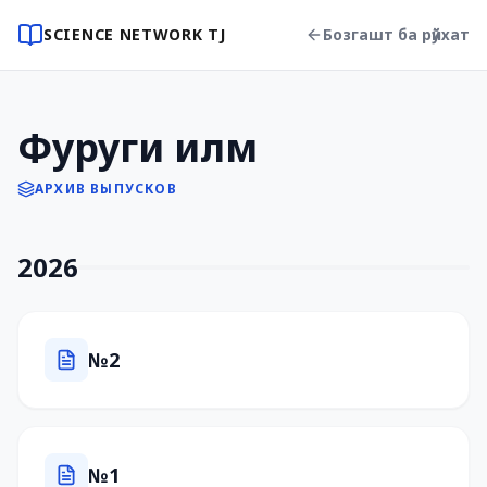
SCIENCE NETWORK TJ
Бозгашт ба рӯйхат
Фуруги илм
АРХИВ ВЫПУСКОВ
2026
№2
№1