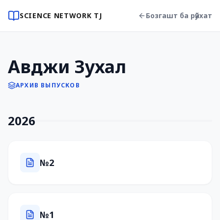
SCIENCE NETWORK TJ
Бозгашт ба рӯйхат
Авджи Зухал
АРХИВ ВЫПУСКОВ
2026
№2
№1