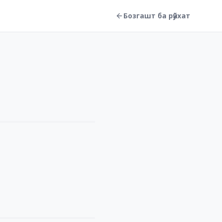
Бозгашт ба рӯйхат