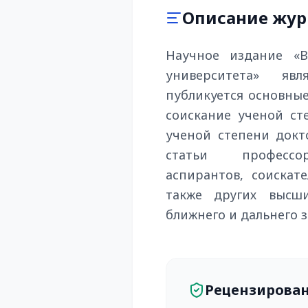
Описание жур
Научное издание «В
университета» яв
публикуется основные
соискание ученой ст
ученой степени докт
статьи профессорс
аспирантов, соискат
также других высши
ближнего и дальнего з
Рецензирова