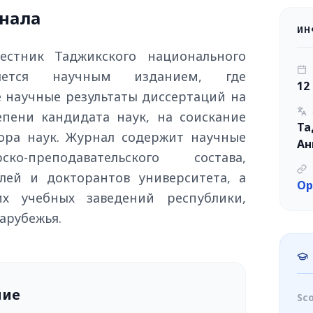
нала
ИН
естник Таджикского национального
ляется научным изданием, где
12
 научные результаты диссертаций на
епени кандидата наук, на соискание
Та
ора наук. Журнал содержит научные
Ан
ко-преподавательского состава,
елей и докторантов университета, а
Op
х учебных заведений республики,
арубежья.
ние
Sc