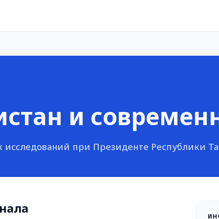
стан и современ
х исследований при Президенте Республики Т
нала
ИН