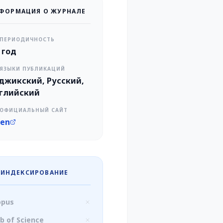
ФОРМАЦИЯ О ЖУРНАЛЕ
ПЕРИОДИЧНОСТЬ
в год
ЯЗЫКИ ПУБЛИКАЦИЙ
джикский, Русский,
глийский
ОФИЦИАЛЬНЫЙ САЙТ
en
ИНДЕКСИРОВАНИЕ
opus
b of Science