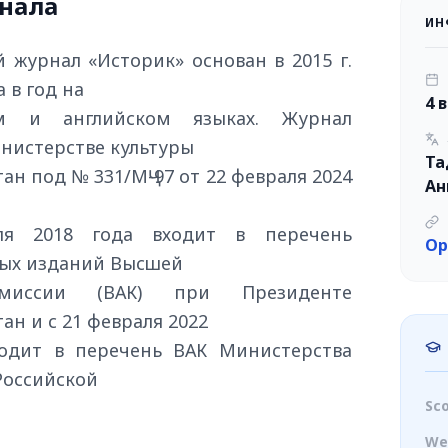
нала
ИН
 журнал «Историк» основан в 2015 г.
 в год на
4 
ом и английском языках. Журнал
нистерстве культуры
Та
н под № 331/МҶ-97 от 22 февраля 2024
Ан
я 2018 года входит в перечень
Op
ых изданий Высшей
омиссии (ВАК) при Президенте
ан и с 21 февраля 2022
одит в перечень ВАК Министерства
Российской
Sc
We