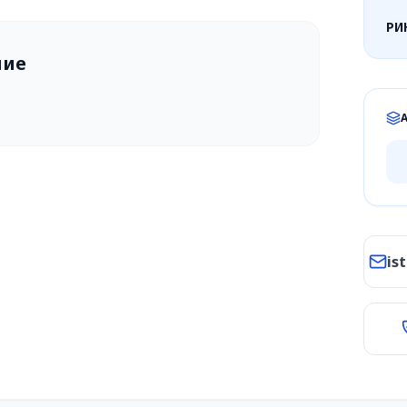
РИ
ние
is