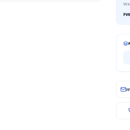
We
РИ
m