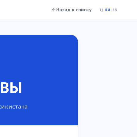
Назад к списку
TJ
|
RU
|
EN
ИВЫ
жикистана