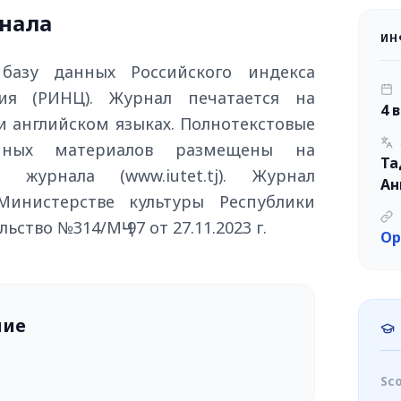
нала
ИН
базу данных Российского индекса
ия (РИНЦ). Журнал печатается на
4 
и английском языках. Полнотекстовые
анных материалов размещены на
Та
 журнала (www.iutet.tj). Журнал
Ан
Министерстве культуры Республики
ство №314/МҶ-97 от 27.11.2023 г.
Op
ние
Sc