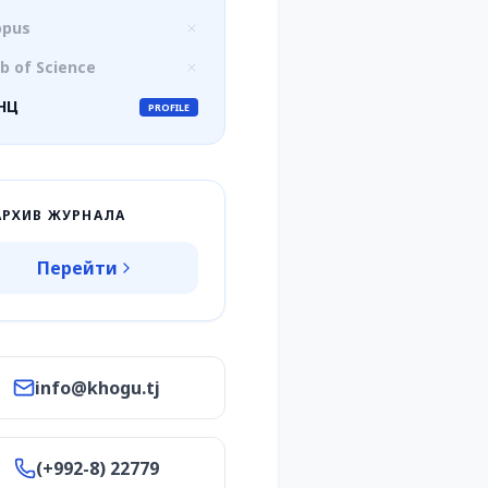
opus
b of Science
НЦ
PROFILE
АРХИВ ЖУРНАЛА
Перейти
info@khogu.tj
(+992-8) 22779