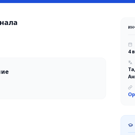
нала
ИН
4 
Та
ние
Ан
Op