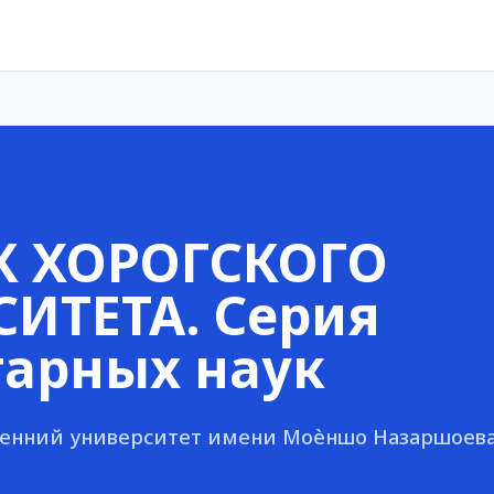
К ХОРОГСКОГО
ИТЕТА. Серия
арных наук
венний университет имени Моѐншо Назаршоев