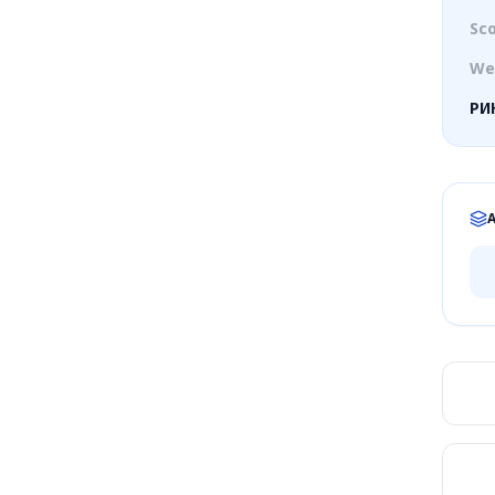
Sc
We
РИ